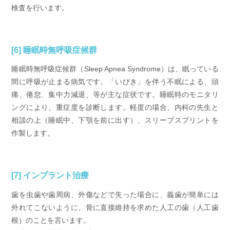
検査を行います。
[6] 睡眠時無呼吸症候群
睡眠時無呼吸症候群（Sleep Apnea Syndrome）は、眠っている
間に呼吸が止まる病気です。「いびき」を伴う不眠による、頭
痛、倦怠、集中力減退、等が主な症状です。睡眠時のモニタリ
ングにより、重症度を診断します。軽度の場合、内科の先生と
相談の上（睡眠中、下顎を前に出す）、スリープスプリントを
作製します。
[7] インプラント治療
歯を虫歯や歯周病、外傷などで失った場合に、義歯が簡単には
外れてこないように、骨に直接維持を求めた人工の歯（人工歯
根）のことを言います。