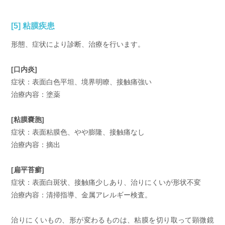
[5] 粘膜疾患
形態、症状により診断、治療を行います。
[口内炎]
症状：表面白色平坦、境界明瞭、接触痛強い
治療内容：塗薬
[粘膜嚢胞]
症状：表面粘膜色、やや膨隆、接触痛なし
治療内容：摘出
[扁平苔癬]
症状：表面白斑状、接触痛少しあり、治りにくいが形状不変
治療内容：清掃指導、金属アレルギー検査。
治りにくいもの、形が変わるものは、粘膜を切り取って顕微鏡