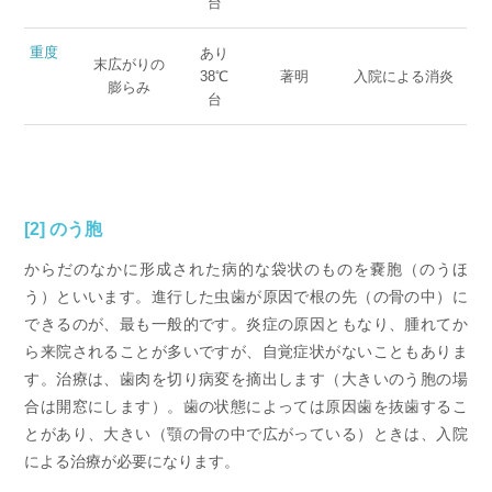
台
重度
あり
末広がりの
38℃
著明
入院による消炎
膨らみ
台
[2] のう胞
からだのなかに形成された病的な袋状のものを嚢胞（のうほ
う）といいます。進行した虫歯が原因で根の先（の骨の中）に
できるのが、最も一般的です。炎症の原因ともなり、腫れてか
ら来院されることが多いですが、自覚症状がないこともありま
す。治療は、歯肉を切り病変を摘出します（大きいのう胞の場
合は開窓にします）。歯の状態によっては原因歯を抜歯するこ
とがあり、大きい（顎の骨の中で広がっている）ときは、入院
による治療が必要になります。