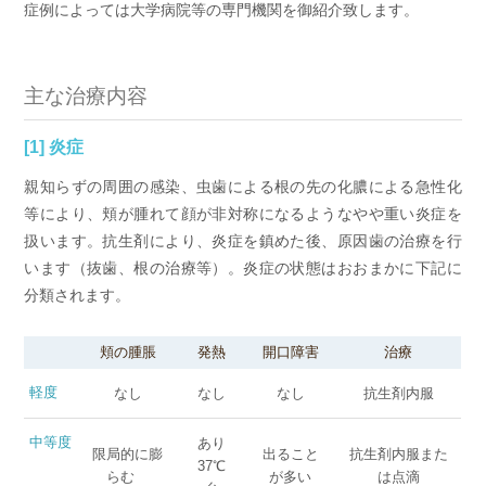
症例によっては大学病院等の専門機関を御紹介致します。
主な治療内容
[1] 炎症
親知らずの周囲の感染、虫歯による根の先の化膿による急性化
等により、頬が腫れて顔が非対称になるようなやや重い炎症を
扱います。抗生剤により、炎症を鎮めた後、原因歯の治療を行
います（抜歯、根の治療等）。炎症の状態はおおまかに下記に
分類されます。
頬の腫脹
発熱
開口障害
治療
軽度
なし
なし
なし
抗生剤内服
中等度
あり
限局的に膨
出ること
抗生剤内服また
37℃
らむ
が多い
は点滴